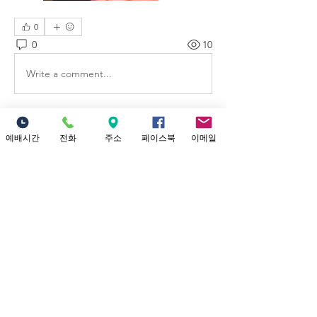
0
0
10
Write a comment...
PowerWave 소개
예배시간
전화
주소
페이스북
이메일
PowerWave(Youth) Instagram
https://www.instagram.com/p0werwa
...
더보기
Location
18821 Yorba Linda Blvd
Yorba Linda, CA 92886