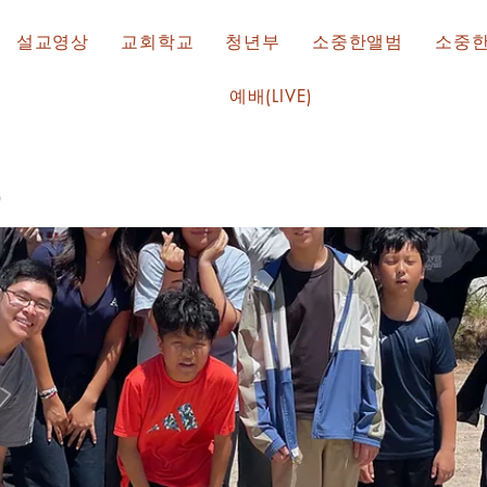
설교영상
교회학교
청년부
소중한앨범
소중
예배(LIVE)
)