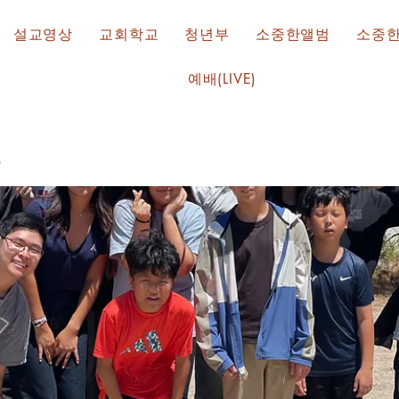
설교영상
교회학교
청년부
소중한앨범
소중
예배(LIVE)
)