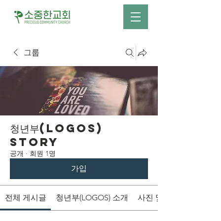
그룹
청년부(LOGOS)
Story
공개
·
회원 1명
가입
전체 게시글
청년부(LOGOS) 소개
사진 및 영상