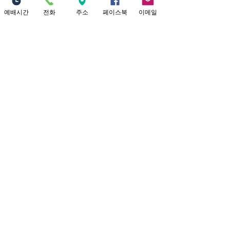
더보기
예배시간
전화
주소
페이스북
이메일
Location
18821 Yorba Linda Blvd
Yorba Linda, CA 92886
Connect with us
Facebook
Twitter
Site
고구마글로벌미션
info@sojunghan.org
|
714-990-9191