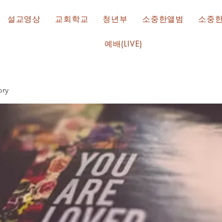
설교영상
교회학교
청년부
소중한앨범
소중
예배(LIVE)
ry