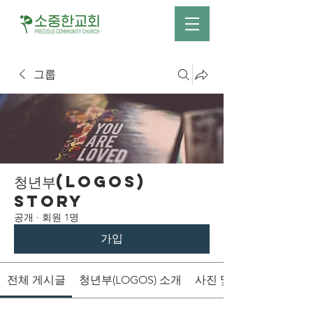
그룹
청년부(LOGOS)
Story
공개
·
회원 1명
가입
전체 게시글
청년부(LOGOS) 소개
사진 및 영상