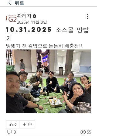
뒤로
관리자
2025년 11월 8일
10.31.2025 소스몰 땅밟
기
땅밟기 전 김밥으로 든든히 배충전!!
0
0
55