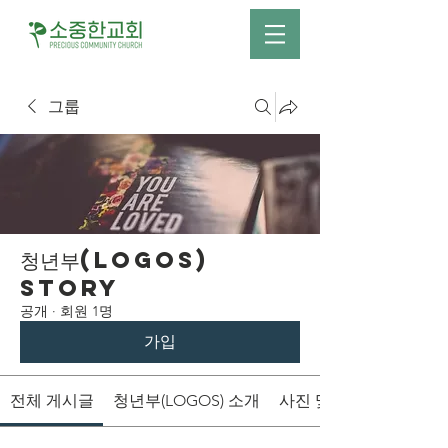
그룹
청년부(LOGOS)
Story
공개
·
회원 1명
가입
전체 게시글
청년부(LOGOS) 소개
사진 및 영상