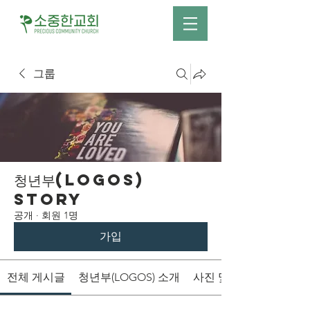
그룹
청년부(LOGOS)
Story
공개
·
회원 1명
가입
전체 게시글
청년부(LOGOS) 소개
사진 및 영상