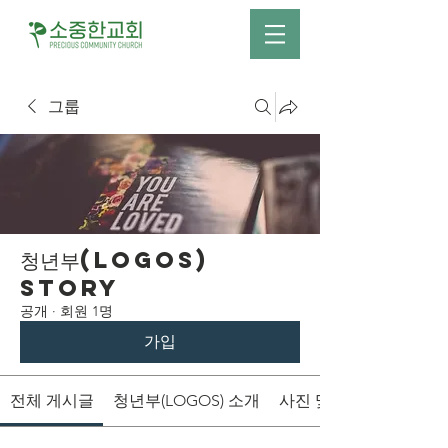
그룹
청년부(LOGOS)
Story
공개
·
회원 1명
가입
전체 게시글
청년부(LOGOS) 소개
사진 및 영상