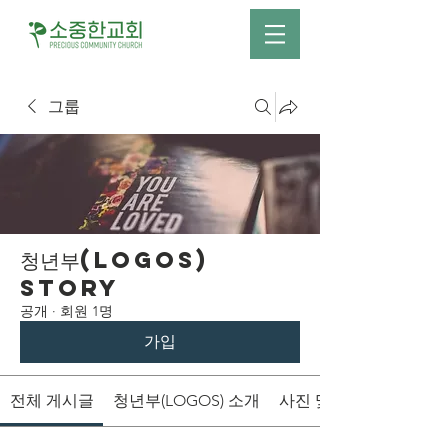
그룹
청년부(LOGOS)
Story
공개
·
회원 1명
가입
전체 게시글
청년부(LOGOS) 소개
사진 및 영상