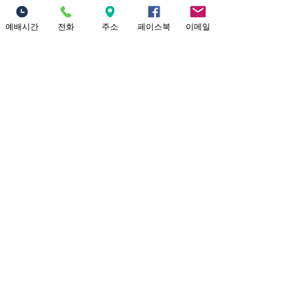
0
5
예배시간
전화
주소
페이스북
이메일
Write a comment...
청년부(LOGOS) 소개
소중한교회 로고스(LOGOS) 청년부를
소개합니다. "Welcome to LOGOS, the
Young Ad
...
더보기
Location
18821 Yorba Linda Blvd
Yorba Linda, CA 92886
Connect with us