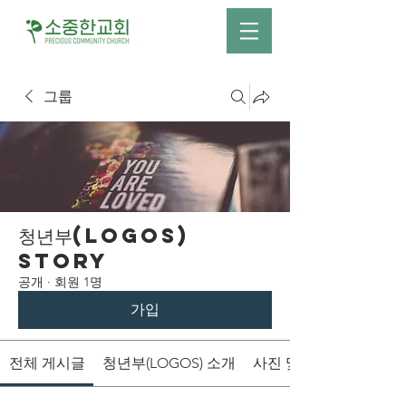
그룹
청년부(LOGOS)
Story
공개
·
회원 1명
가입
전체 게시글
청년부(LOGOS) 소개
사진 및 영상