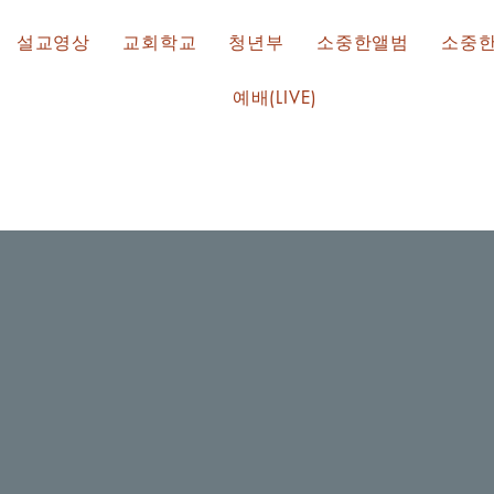
설교영상
교회학교
청년부
소중한앨범
소중
예배(LIVE)