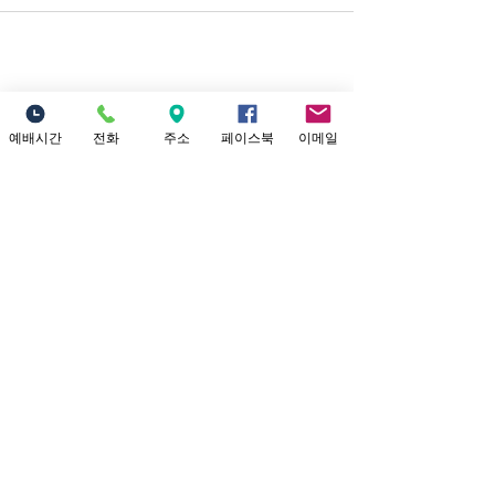
Location
18821 Yorba Linda Blvd
예배시간
전화
주소
페이스북
이메일
Yorba Linda, CA 92886
Connect with us
Facebook
Twitter
Site
고구마글로벌미션
info@sojunghan.org
|
714-990-9191