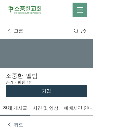
그룹
소중한 앨범
공개
·
회원 1명
가입
전체 게시글
사진 및 영상
예배시간 안내
뒤로