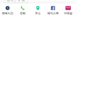
0
43
예배시간
전화
주소
페이스북
이메일
Rédigez un commentaire...
예배시간 안내
​소중한교회 예배시간 안내 1부 예배: 오
전 9시 (301 채플) 2부 대 예배: 12시 정오
(본당) Yo
...
더보기
Location
18821 Yorba Linda Blvd
Yorba Linda, CA 92886