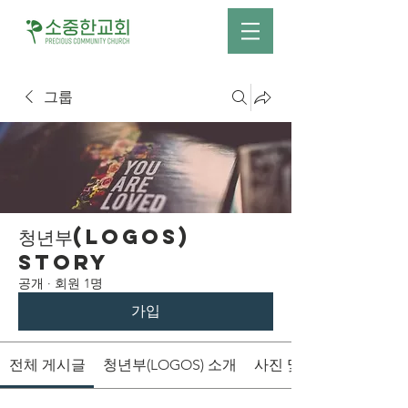
그룹
청년부(LOGOS)
Story
공개
·
회원 1명
가입
전체 게시글
청년부(LOGOS) 소개
사진 및 영상