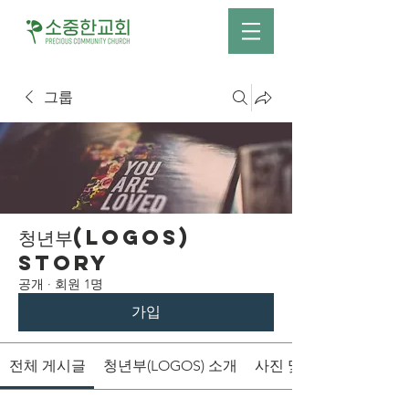
그룹
청년부(LOGOS)
Story
공개
·
회원 1명
가입
전체 게시글
청년부(LOGOS) 소개
사진 및 영상