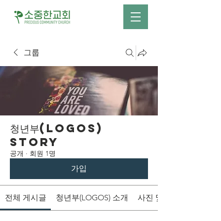
그룹
청년부(LOGOS)
Story
공개
·
회원 1명
가입
전체 게시글
청년부(LOGOS) 소개
사진 및 영상