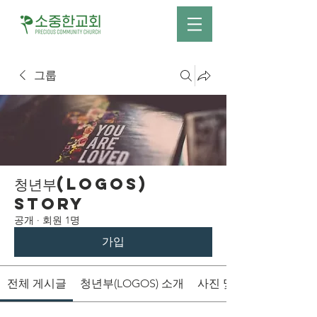
그룹
청년부(LOGOS)
Story
공개
·
회원 1명
가입
전체 게시글
청년부(LOGOS) 소개
사진 및 영상