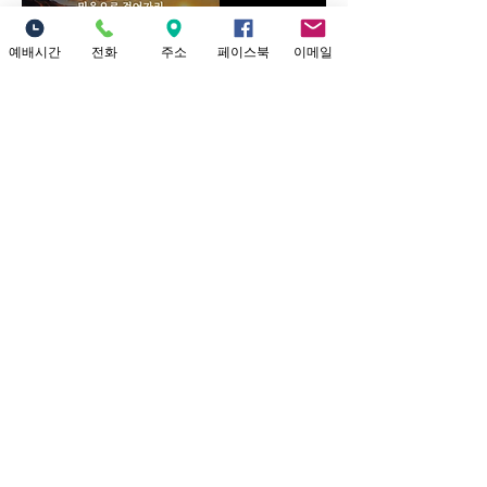
예배시간
전화
주소
페이스북
이메일
0
0
11
댓글을 입력하세요.
청년부(LOGOS) 소개
소중한교회 로고스(LOGOS) 청년부를
소개합니다. "Welcome to LOGOS, the
Young Ad
...
더보기