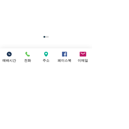
7/26/2026 내가
너를 인장으로 삼으리라
댓글
제목: 내가 너를 인장으로 삼으
예배시간
전화
주소
페이스북
이메일
리라 본문: 학개 2:20~23 20 그
달 이십사일에 여호와의 말씀
이 다시 학개에게 임하니라 이
댓글을 입력하세요.
7/19/202
르시되 21 너는 유다 총독 스룹
터 내가 너희에
바벨에게 말하여 이르라 내가
주리라
하늘과 땅을 진동시킬 것이요
22 여러 왕국들의 보좌를 엎을
Location
것이요 여러 나라의 세력을 멸
18821 Yorba Linda Blvd
할 것이요 그 병거들과 그 탄
Yorba Linda, CA 92886