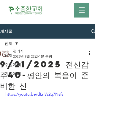
게시물
전체
관리자
전체
2025년 9월 22일
1분 분량
9/21/2025 전신갑
주일예배
주40-평안의 복음이 준
기타예배
비한 신
https://youtu.be/dLnW2q7Nsfs