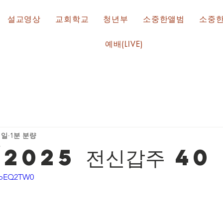
설교영상
교회학교
청년부
소중한앨범
소중
예배(LIVE)
1일
1분 분량
/2025 전신갑주 40
OzbEQ2TW0