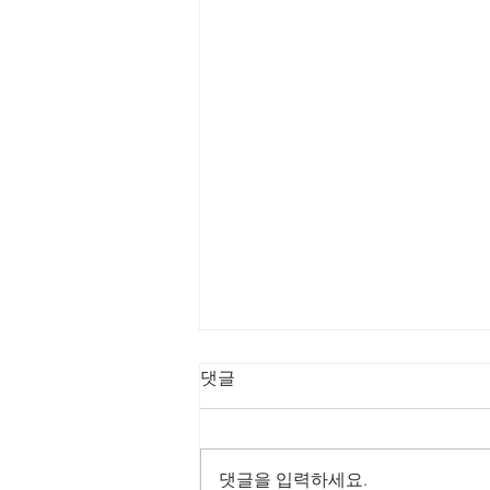
8/2/2026 회복의 비
댓글
전 메이커
제목: 회복의 비전 메이커 본문: 학
개 1:8 8 너희는 산에 올라가서 나
댓글을 입력하세요.