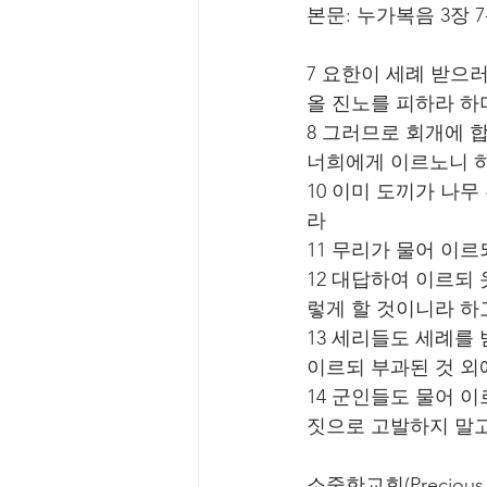
본문: 누가복음 3장 7
7 요한이 세례 받으
올 진노를 피하라 하
8 그러므로 회개에 
너희에게 이르노니 
10 이미 도끼가 나
라
11 무리가 물어 이
12 대답하여 이르되 
렇게 할 것이니라 하
13 세리들도 세례를
이르되 부과된 것 외
14 군인들도 물어 
짓으로 고발하지 말고
소중한교회(Precious C