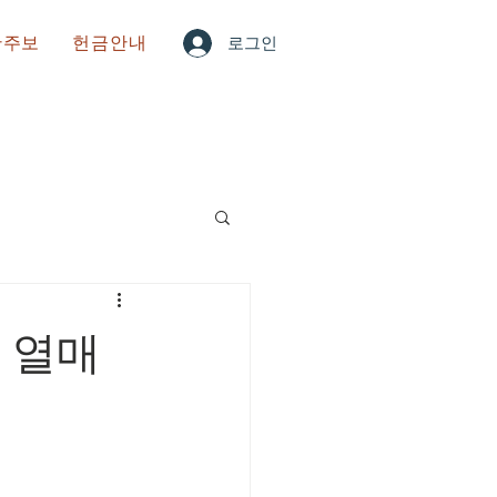
한주보
헌금안내
로그인
 열매