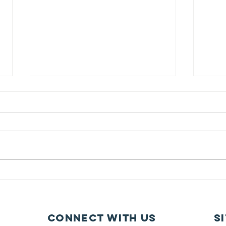
7/26/2026 내가 너를
인장으로 삼으리라
제목: 내가 너를 인장으로 삼으리
라 본문: 학개 2:20~23 20 그 달 이
십사일에 여호와의 말씀이 다시 학
개에게 임하니라 이르시되 21 너는
7/
유다 총독 스룹바벨에게 말하여 이
내가
르라 내가 하늘과 땅을 진동시킬
것이요 22 여러 왕국들의 보좌를
엎을 것이요 여러 나라의 세력을
Connect with us
S
멸할 것이요 그 병거들과 그 탄 자