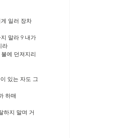
게 일러 장차 
 말라 9 내가 
리라
혀 불에 던져지리
것이 있는 자도 그
까 하매
탈하지 말며 거