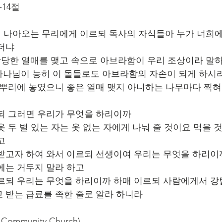
-14절
러 나아오는 무리에게 이르되 독사의 자식들아 누가 너희에
더냐
합당한 열매를 맺고 속으로 아브라함이 우리 조상이라 말하지
하나님이 능히 이 돌들로도 아브라함의 자손이 되게 하시
무 뿌리에 놓였으니 좋은 열매 맺지 아니하는 나무마다 찍
르되 그러면 우리가 무엇을 하리이까
옷 두 벌 있는 자는 옷 없는 자에게 나눠 줄 것이요 먹을 
고
 받고자 하여 와서 이르되 선생이여 우리는 무엇을 하리이
에는 거두지 말라 하고
이르되 우리는 무엇을 하리이까 하매 이르되 사람에게서 강
 받는 급료를 족한 줄로 알라 하니라
ommunity Church)