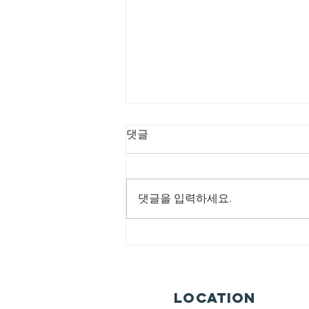
8/2/2026 회복의 비
댓글
전 메이커
제목: 회복의 비전 메이커 본문: 학
개 1:8 8 너희는 산에 올라가서 나
댓글을 입력하세요.
무를 가져다가 성전을 건축하라 그
리하면 내가 그것으로 말미암아 기
뻐하고 또 영광을 얻으리라 여호와
가 말하였느니라 소중한교회
(Precious Community Church) - 홈
페이지(Home Page):
Location
www.sojunghan.org - 주소