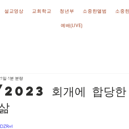
설교영상
교회학교
청년부
소중한앨범
소중
예배(LIVE)
21일
1분 분량
/2023 회개에 합당한
 삶
DZRrrI