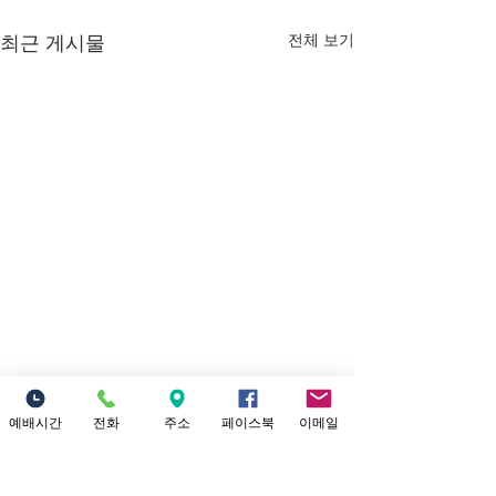
전체 보기
최근 게시물
7/26/2026 내가
예배시간
전화
주소
페이스북
이메일
너를 인장으로 삼으리라