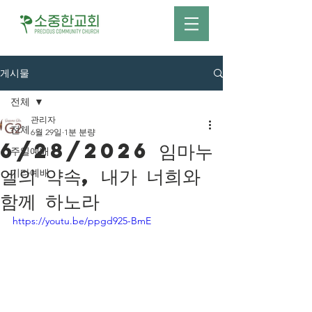
게시물
전체
관리자
전체
6월 29일
1분 분량
6/28/2026 임마누
주일예배
엘의 약속, 내가 너희와
기타예배
함께 하노라
https://youtu.be/ppgd925-BmE