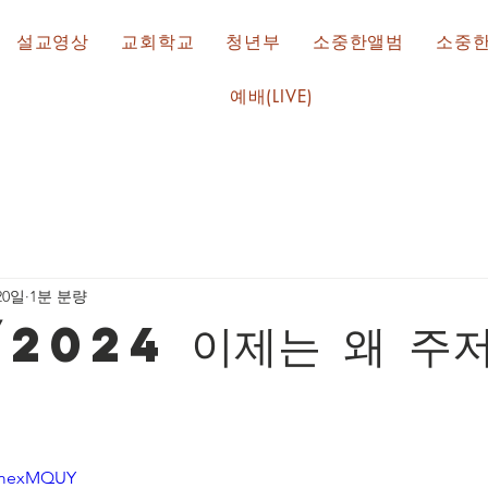
설교영상
교회학교
청년부
소중한앨범
소중
예배(LIVE)
20일
1분 분량
/2024 이제는 왜 주
yLmexMQUY