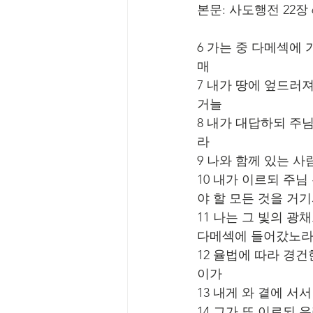
본문: 사도행전 22장 
6 가는 중 다메섹에
매
7 내가 땅에 엎드러
거늘
8 내가 대답하되 주
라
9 나와 함께 있는 
10 내가 이르되 주
야 할 모든 것을 거
11 나는 그 빛의 광
다메섹에 들어갔노
12 율법에 따라 경
이가
13 내게 와 곁에 
14 그가 또 이르되