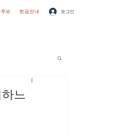
한주보
헌금안내
로그인
저하느