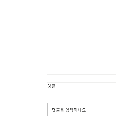
8/2/2026 회복의 비
댓글
전 메이커
제목: 회복의 비전 메이커 본문: 학
개 1:8 8 너희는 산에 올라가서 나
댓글을 입력하세요.
무를 가져다가 성전을 건축하라 그