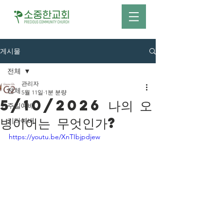
게시물
전체
관리자
전체
5월 11일
1분 분량
5/10/2026 나의 오
주일예배
병이어는 무엇인가?
기타예배
https://youtu.be/XnTIbjpdjew