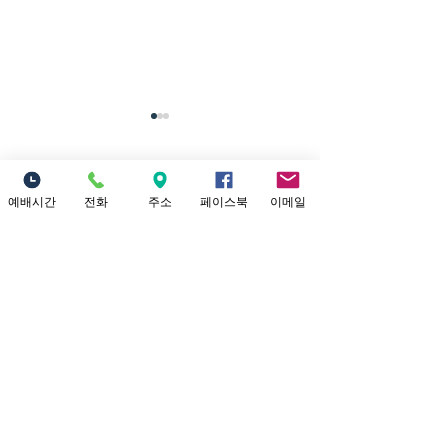
7/26/2026 내가
너를 인장으로 삼으리라
댓글
제목: 내가 너를 인장으로 삼으
예배시간
전화
주소
페이스북
이메일
리라 본문: 학개 2:20~23 20 그
달 이십사일에 여호와의 말씀
이 다시 학개에게 임하니라 이
댓글을 입력하세요.
7/19/202
르시되 21 너는 유다 총독 스룹
터 내가 너희에
바벨에게 말하여 이르라 내가
주리라
하늘과 땅을 진동시킬 것이요
22 여러 왕국들의 보좌를 엎을
Location
것이요 여러 나라의 세력을 멸
18821 Yorba Linda Blvd
할 것이요 그 병거들과 그 탄
Yorba Linda, CA 92886
자를 엎드러뜨리리니 말과 그