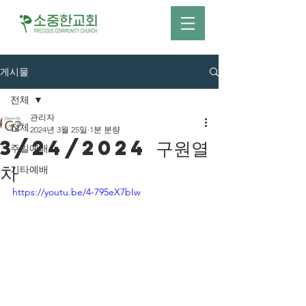
게시물
전체
관리자
전체
2024년 3월 25일
1분 분량
3/24/2024 구원열
주일예배
차
기타예배
https://youtu.be/4-795eX7bIw