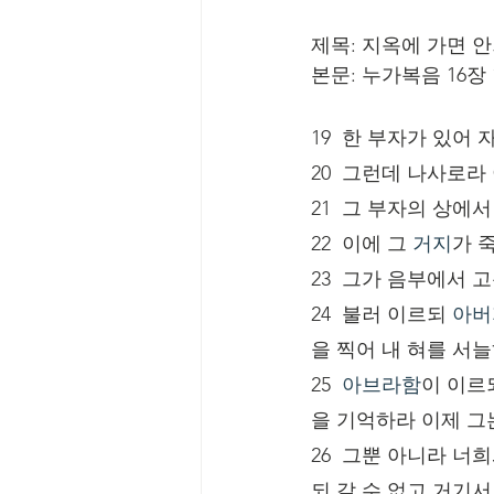
제목: 지옥에 가면 
본문: 누가복음 16장 1
19  한 부자가 있
20  그런데 나사로라
21  그 부자의 상
22  이에 그 
거지
가 
23  그가 음부에서 
24  불러 이르되 
아버
을 찍어 내 혀를 서
25  
아브라함
이 이르
을 기억하라 이제 그
26  그뿐 아니라 너
되 갈 수 없고 거기