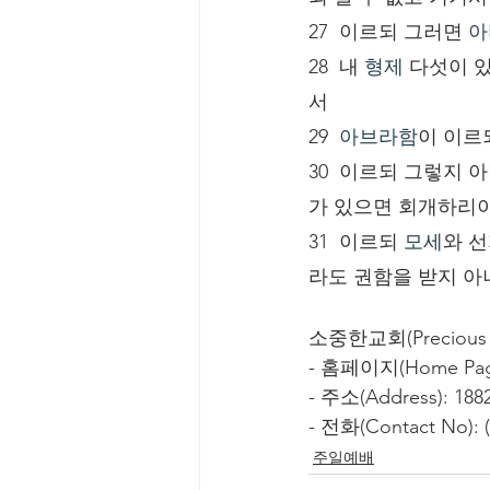
27  이르되 그러면 
아
28  내 
형제
 다섯이 
서
29  
아브라함
이 이르
30  이르되 그렇지 
가 있으면 회개하리
31  이르되 
모세
와 
라도 권함을 받지 
소중한교회(Precious C
- 홈페이지(Home Page
- 주소(Address): 1882
- 전화(Contact No): (
주일예배