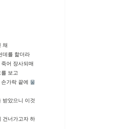
 채
 헌데를 핥더라
 죽어 장사되매
로를 보고
 손가락 끝에 
물
을 받았으니 이것
게 건너가고자 하