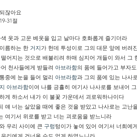
안되잖아요 
9-31절
어 자색 옷과 고운 베옷을 입고 날마다 호화롭게 즐기더라
 이름하는 한 
거지
가 헌데 투성이로 그의 대문 앞에 버려진
에서 떨어지는 것으로 배불리려 하매 심지어 개들이 와서 그
죽어 천사들에게 받들려 
아브라함
의 품에 들어가고 부자도
고통중에 눈을 들어 멀리 
아브라함
과 그의 품에 있는 나사
지
아브라함
이여 나를 긍휼히 여기사 나사로를 보내어 그
늘하게 하소서 내가 이 불꽃 가운데서 괴로워하나이다
되 얘 너는 살았을 때에 좋은 것을 받았고 나사로는 고난
는 여기서 위로를 받고 너는 괴로움을 받느니라
희와 우리 사이에 큰 
구렁
텅이가 놓여 있어 여기서 너희에
서 우리에게 건너올 수도 없게 하였느니라