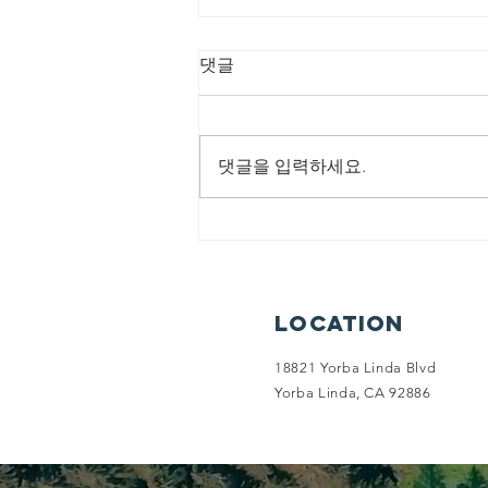
8/2/2026 회복의 비
댓글
전 메이커
제목: 회복의 비전 메이커 본문: 학
개 1:8 8 너희는 산에 올라가서 나
댓글을 입력하세요.
무를 가져다가 성전을 건축하라 그
리하면 내가 그것으로 말미암아 기
뻐하고 또 영광을 얻으리라 여호와
가 말하였느니라 소중한교회
(Precious Community Church) - 홈
페이지(Home Page):
Location
www.sojunghan.org - 주소
(Address): 18821 Yorba
18821 Yorba Linda Blvd
Yorba Linda, CA 92886