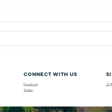
7/26/2026 내가 너를
인장으로 삼으리라
제목: 내가 너를 인장으로 삼으리
라 본문: 학개 2:20~23 20 그 달 이
십사일에 여호와의 말씀이 다시 학
개에게 임하니라 이르시되 21 너는
7/
유다 총독 스룹바벨에게 말하여 이
내가
르라 내가 하늘과 땅을 진동시킬
것이요 22 여러 왕국들의 보좌를
엎을 것이요 여러 나라의 세력을
Connect with us
S
멸할 것이요 그 병거들과 그 탄 자
를 엎드러뜨리리니 말과 그 탄 자
Facebook
고
가 각각 그의 동
Twitter