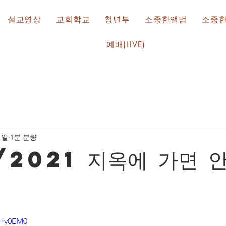
설교영상
교회학교
청년부
소중한앨범
소중
예배(LIVE)
1일
1분 분량
/2021 지옥에 가면 
nHv0EM0