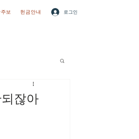
한주보
헌금안내
로그인
안되잖아