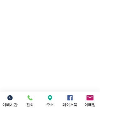
7/26/2026 내가
예배시간
전화
주소
페이스북
이메일
너를 인장으로 삼으리라
댓글
제목: 내가 너를 인장으로 삼으
리라 본문: 학개 2:20~23 20 그
달 이십사일에 여호와의 말씀