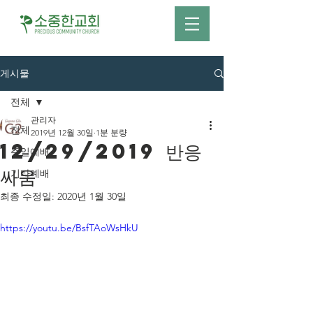
게시물
전체
관리자
전체
2019년 12월 30일
1분 분량
12/29/2019 반응
주일예배
싸움
기타예배
최종 수정일:
2020년 1월 30일
https://youtu.be/BsfTAoWsHkU