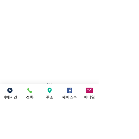
7/26/2026 내가
너를 인장으로 삼으리라
예배시간
전화
주소
페이스북
이메일
댓글
제목: 내가 너를 인장으로 삼으
리라 본문: 학개 2:20~23 20 그
달 이십사일에 여호와의 말씀
이 다시 학개에게 임하니라 이
댓글을 입력하세요.
7/19/202