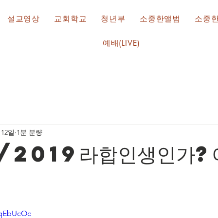
설교영상
교회학교
청년부
소중한앨범
소중
예배(LIVE)
 12일
1분 분량
0/2019라합인생인가?
ZqEbUcOc