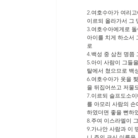
2.여호수아가 여리고
이르되 올라가서 그 
3.여호수아에게로 돌
아이를 치게 하소서 
로
4.백성 중 삼천 명
5.아이 사람이 그들
탈에서 쳤으므로 백성
6.여호수아가 옷을 
을 뒤집어쓰고 저물
7.이르되 슬프도소이
를 아모리 사람의 손
하였더면 좋을 뻔하
8.주여 이스라엘이 
9.가나안 사람과 이
니 주의 크신 이름을