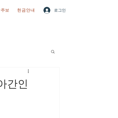
한주보
헌금안내
로그인
아간인