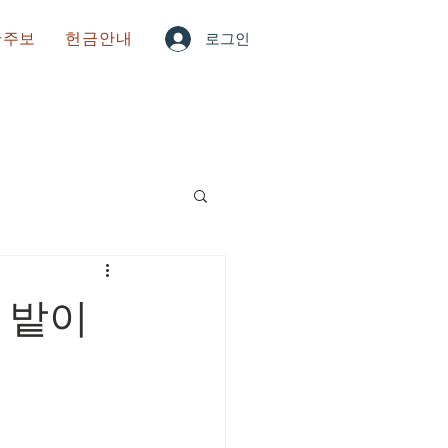
한주보
헌금안내
로그인
 밭이