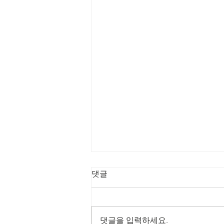
8/2/2026 회복의 비
댓글
전 메이커
제목: 회복의 비전 메이커 본문: 학
개 1:8 8 너희는 산에 올라가서 나
댓글을 입력하세요.