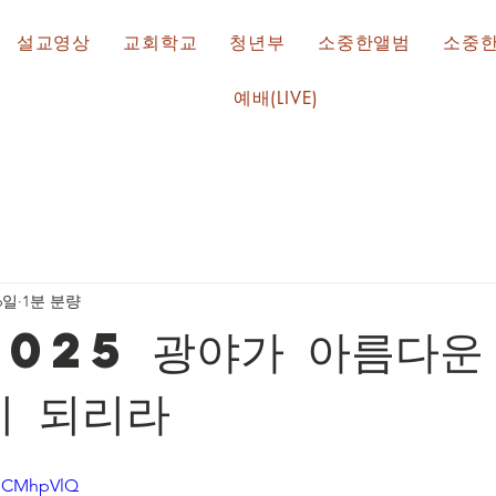
설교영상
교회학교
청년부
소중한앨범
소중
예배(LIVE)
6일
1분 분량
2025 광야가 아름다운
이 되리라
nNCMhpVlQ