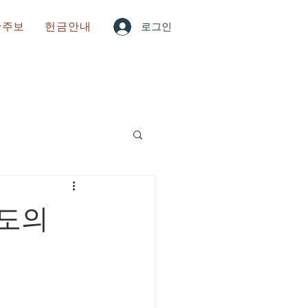
한주보
헌금안내
로그인
도의