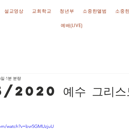
설교영상
교회학교
청년부
소중한앨범
소중
예배(LIVE)
6일
1분 분량
5/2020 예수 그리스
com/watch?v=bvr5GMUzjuU