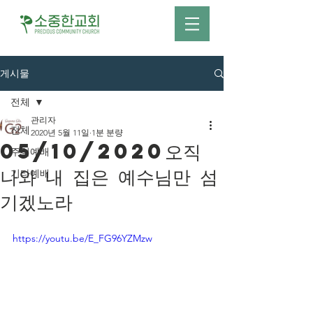
게시물
전체
관리자
전체
2020년 5월 11일
1분 분량
05/10/2020오직
주일예배
나와 내 집은 예수님만 섬
기타예배
기겠노라
https://youtu.be/E_FG96YZMzw