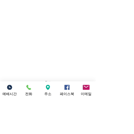
7/26/2026 내가
너를 인장으로 삼으리라
예배시간
전화
주소
페이스북
이메일
댓글
제목: 내가 너를 인장으로 삼으
리라 본문: 학개 2:20~23 20 그
달 이십사일에 여호와의 말씀
이 다시 학개에게 임하니라 이
댓글을 입력하세요.
7/19/202