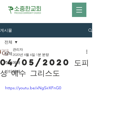
게시물
전체
관리자
전체
2020년 4월 6일
1분 분량
04/05/2020 도피
주일예배
성 예수 그리스도
기타예배
https://youtu.be/xNgSirXFnG0