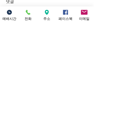
댓글
제목: 내가 너를 인장으로 삼으
리라 본문: 학개 2:20~23 20 그
달 이십사일에 여호와의 말씀
예배시간
전화
주소
페이스북
이메일
이 다시 학개에게 임하니라 이
댓글을 입력하세요.
7/19/202
르시되 21 너는 유다 총독 스룹
터 내가 너희에
바벨에게 말하여 이르라 내가
주리라
하늘과 땅을 진동시킬 것이요
22 여러 왕국들의 보좌를 엎을
Location
것이요 여러 나라의 세력을 멸
18821 Yorba Linda Blvd
할 것이요 그 병거들과 그 탄
Yorba Linda, CA 92886
자를 엎드러뜨리리니 말과 그
탄 자가 각각 그의 동
Connect with us
Facebook
Twitter
Site
고구마글로벌미션