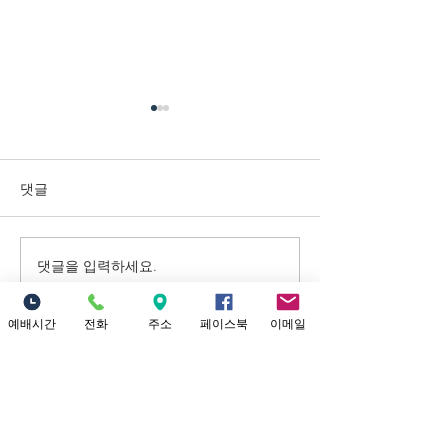
7/26/2026 내가
너를 인장으로 삼으리라
댓글
제목: 내가 너를 인장으로 삼으
리라 본문: 학개 2:20~23 20 그
달 이십사일에 여호와의 말씀
이 다시 학개에게 임하니라 이
댓글을 입력하세요.
7/19/202
르시되 21 너는 유다 총독 스룹
터 내가 너희에
바벨에게 말하여 이르라 내가
주리라
예배시간
전화
주소
페이스북
이메일
하늘과 땅을 진동시킬 것이요
22 여러 왕국들의 보좌를 엎을
Location
것이요 여러 나라의 세력을 멸
18821 Yorba Linda Blvd
할 것이요 그 병거들과 그 탄
Yorba Linda, CA 92886
자를 엎드러뜨리리니 말과 그