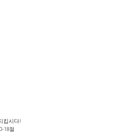
지킵시다!
0-18절