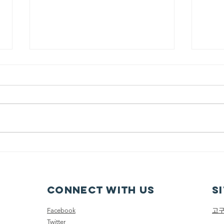
7/26/2026 내가 너를
인장으로 삼으리라
제목: 내가 너를 인장으로 삼으리
라 본문: 학개 2:20~23 20 그 달 이
십사일에 여호와의 말씀이 다시 학
개에게 임하니라 이르시되 21 너는
7/
유다 총독 스룹바벨에게 말하여 이
내가
르라 내가 하늘과 땅을 진동시킬
것이요 22 여러 왕국들의 보좌를
엎을 것이요 여러 나라의 세력을
Connect with us
S
멸할 것이요 그 병거들과 그 탄 자
를 엎드러뜨리리니 말과 그 탄 자
Facebook
고
가 각각 그의 동
Twitter