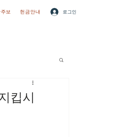
한주보
헌금안내
로그인
 지킵시