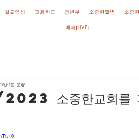
설교영상
교회학교
청년부
소중한앨범
소중
예배(LIVE)
25일
1분 분량
/2023 소중한교회를
nTtv_0