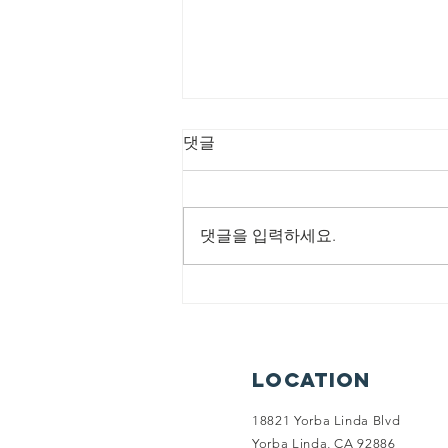
8/2/2026 회복의 비
댓글
전 메이커
제목: 회복의 비전 메이커 본문: 학
개 1:8 8 너희는 산에 올라가서 나
댓글을 입력하세요.
무를 가져다가 성전을 건축하라 그
리하면 내가 그것으로 말미암아 기
뻐하고 또 영광을 얻으리라 여호와
가 말하였느니라 소중한교회
(Precious Community Church) - 홈
페이지(Home Page):
Location
www.sojunghan.org - 주소
(Address): 18821 Yorba
18821 Yorba Linda Blvd
Yorba Linda, CA 92886