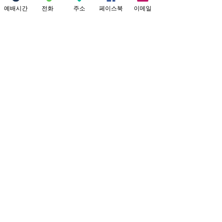
0
예배시간
전화
주소
페이스북
이메일
0
26
댓글을 입력하세요.
예꿈아리 사역 소개
예수님의 꿈을 꾸는 아이들
Location
18821 Yorba Linda Blvd
Yorba Linda, CA 92886
Connect with us
Facebook