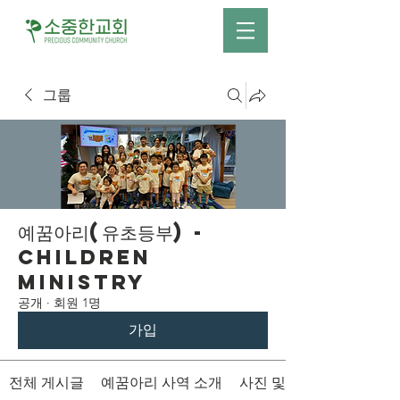
그룹
예꿈아리(유초등부) -
Children
Ministry
공개
·
회원 1명
가입
전체 게시글
예꿈아리 사역 소개
사진 및 영상