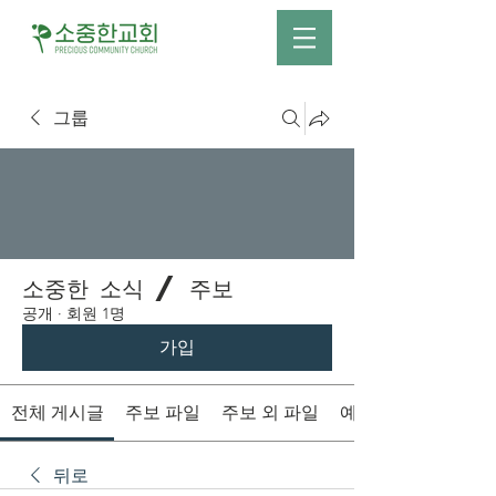
그룹
소중한 소식 / 주보
공개
·
회원 1명
가입
전체 게시글
주보 파일
주보 외 파일
예배시간 안내
뒤로