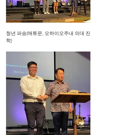
청년 파송(매튜문, 오하이오주내 의대 진
학)