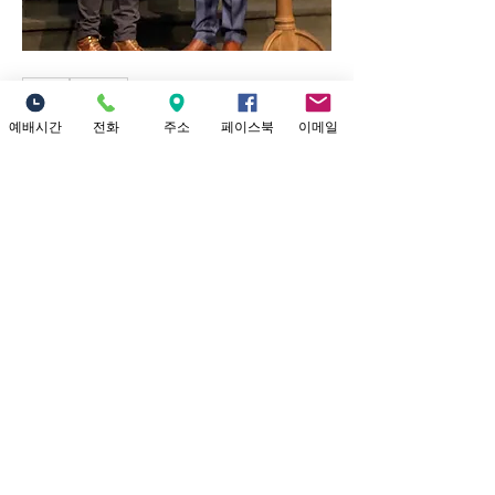
0
0
13
예배시간
전화
주소
페이스북
이메일
コメントを追加…
예배시간 안내
​소중한교회 예배시간 안내 1부 예배: 오
전 9시 (301 채플) 2부 대 예배: 12시 정오
(본당) Yo
...
더보기
Location