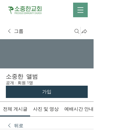
그룹
소중한 앨범
공개
·
회원 1명
가입
전체 게시글
사진 및 영상
예배시간 안내
뒤로