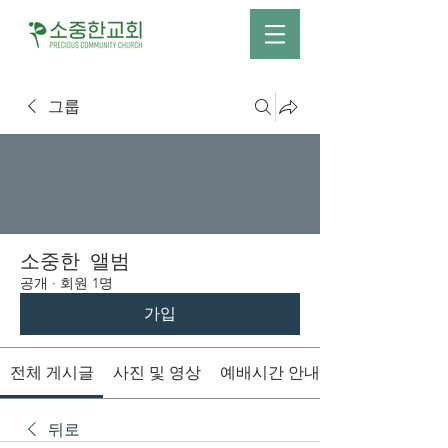
그룹
소중한 앨범
공개
·
회원 1명
가입
전체 게시글
사진 및 영상
예배시간 안내
뒤로