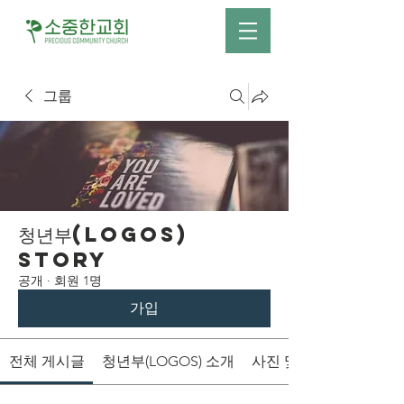
그룹
청년부(LOGOS)
Story
공개
·
회원 1명
가입
전체 게시글
청년부(LOGOS) 소개
사진 및 영상