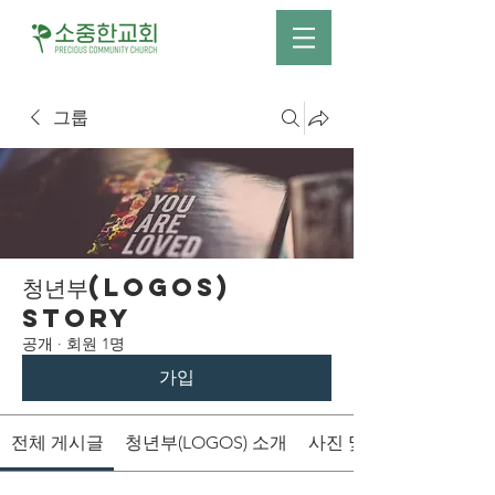
그룹
청년부(LOGOS)
Story
공개
·
회원 1명
가입
전체 게시글
청년부(LOGOS) 소개
사진 및 영상